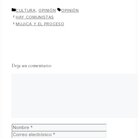
CATEGORÍAS
ETIQUETAS
CULTURA
,
OPINIÓN
OPINIÓN
HAY COMUNISTAS
MUJICA Y EL PROCESO
Deja un comentario
Comentario
Nombre
Correo
electrónico
Web