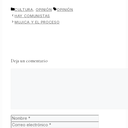
CATEGORÍAS
ETIQUETAS
CULTURA
,
OPINIÓN
OPINIÓN
HAY COMUNISTAS
MUJICA Y EL PROCESO
Deja un comentario
Comentario
Nombre
Correo
electrónico
Web