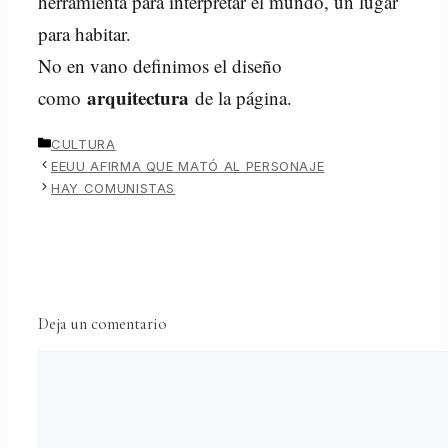
herramienta para interpretar el mundo, un lugar
para habitar.
No en vano definimos el diseño
arquitectura
como
de la página.
CATEGORÍAS
CULTURA
EEUU AFIRMA QUE MATÓ AL PERSONAJE
HAY COMUNISTAS
Deja un comentario
Comentario