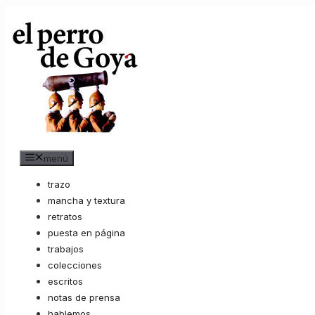
Saltar
al
contenido
menú
trazo
mancha y textura
retratos
puesta en página
trabajos
colecciones
escritos
notas de prensa
hablemos