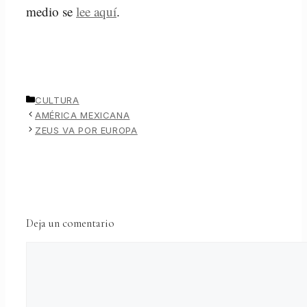
medio se
lee aquí
.
CATEGORÍAS
CULTURA
AMÉRICA MEXICANA
ZEUS VA POR EUROPA
Deja un comentario
Comentario