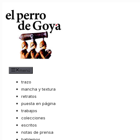
Saltar
al
contenido
menú
trazo
mancha y textura
retratos
puesta en página
trabajos
colecciones
escritos
notas de prensa
hablemos