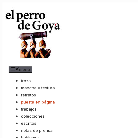
Saltar
al
contenido
menú
trazo
mancha y textura
retratos
puesta en página
trabajos
colecciones
escritos
notas de prensa
hablemos