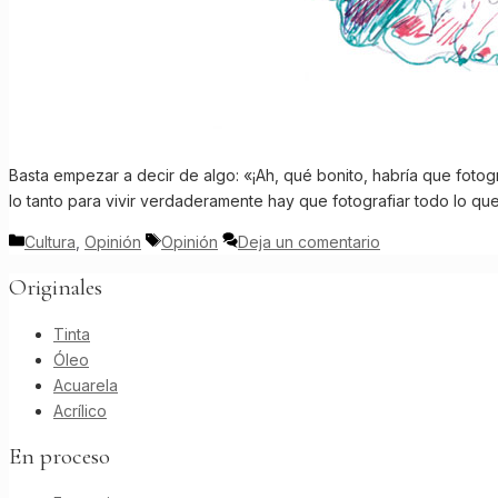
Basta empezar a decir de algo: «¡Ah, qué bonito, habría que fotogr
lo tanto para vivir verdaderamente hay que fotografiar todo lo qu
Categorías
Etiquetas
Cultura
,
Opinión
Opinión
Deja un comentario
Originales
Tinta
Óleo
Acuarela
Acrílico
En proceso