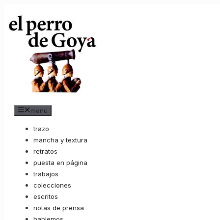
Saltar
al
contenido
menú
trazo
mancha y textura
retratos
puesta en página
trabajos
colecciones
escritos
notas de prensa
hablemos