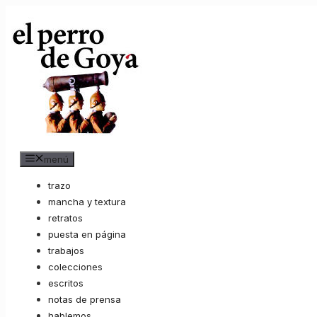
Saltar
al
contenido
menú
trazo
mancha y textura
retratos
puesta en página
trabajos
colecciones
escritos
notas de prensa
hablemos