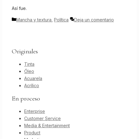
Así fue.
Categorías
Mancha y textura
,
Política
Deja un comentario
Originales
Tinta
Óleo
Acuarela
Acrílico
En proceso
Enterprise
Customer Service
Media & Entertainment
Product